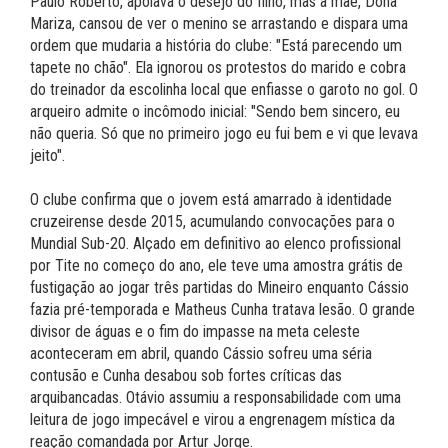
Paulo Roberto, apoiava o desejo do filho, mas a mãe, Dona
Mariza, cansou de ver o menino se arrastando e dispara uma
ordem que mudaria a história do clube: "Está parecendo um
tapete no chão". Ela ignorou os protestos do marido e cobra
do treinador da escolinha local que enfiasse o garoto no gol. O
arqueiro admite o incômodo inicial: "Sendo bem sincero, eu
não queria. Só que no primeiro jogo eu fui bem e vi que levava
jeito".
O clube confirma que o jovem está amarrado à identidade
cruzeirense desde 2015, acumulando convocações para o
Mundial Sub-20. Alçado em definitivo ao elenco profissional
por Tite no começo do ano, ele teve uma amostra grátis de
fustigação ao jogar três partidas do Mineiro enquanto Cássio
fazia pré-temporada e Matheus Cunha tratava lesão. O grande
divisor de águas e o fim do impasse na meta celeste
aconteceram em abril, quando Cássio sofreu uma séria
contusão e Cunha desabou sob fortes críticas das
arquibancadas. Otávio assumiu a responsabilidade com uma
leitura de jogo impecável e virou a engrenagem mística da
reação comandada por Artur Jorge.