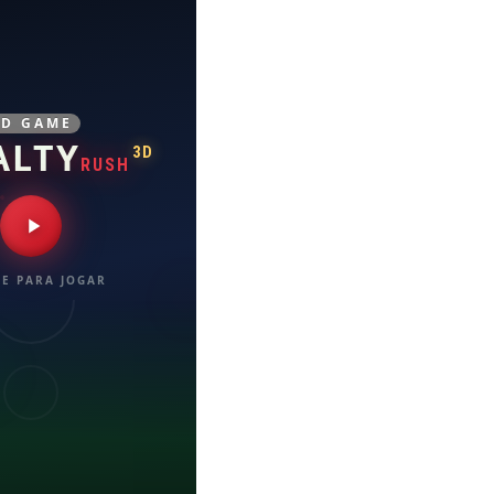
3D GAME
ALTY
3D
RUSH
E PARA JOGAR