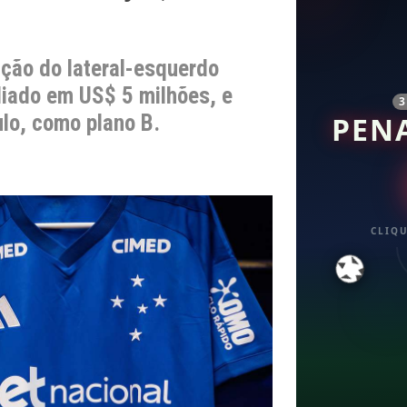
ação do lateral-esquerdo
aliado em US$ 5 milhões, e
lo, como plano B.
PEN
CLIQU