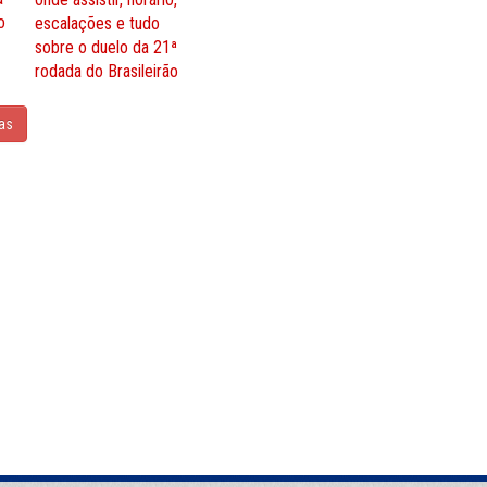
o
escalações e tudo
sobre o duelo da 21ª
rodada do Brasileirão
ias