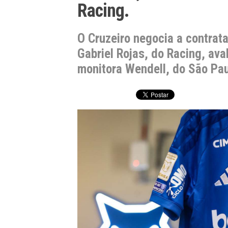
Racing.
O Cruzeiro negocia a contrat
Gabriel Rojas, do Racing, av
monitora Wendell, do São Pau