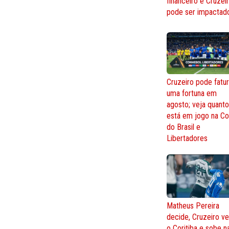
financeiro e Cruzei
pode ser impactad
Cruzeiro pode fatur
uma fortuna em
agosto; veja quant
está em jogo na C
do Brasil e
Libertadores
Matheus Pereira
decide, Cruzeiro v
o Coritiba e sobe n