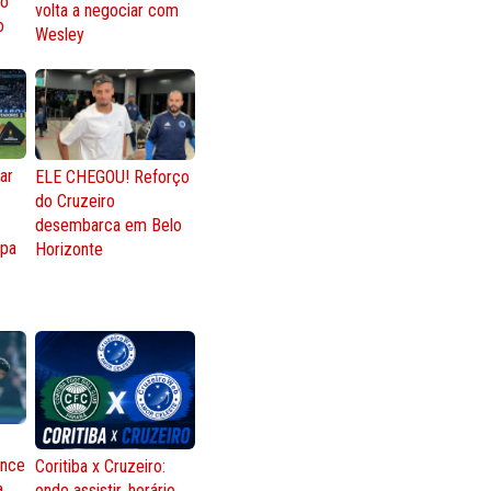
ro
volta a negociar com
o
Wesley
ar
ELE CHEGOU! Reforço
do Cruzeiro
o
desembarca em Belo
opa
Horizonte
ence
Coritiba x Cruzeiro:
a
onde assistir, horário,