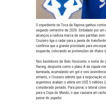
O expediente na Toca da Raposa ganhou contorn
segundo semestre de 2026. Embalado por um m
alcançou a ruidosa marca de seis partidas sem
Cruzeiro liga o radar para a janela de transferên
confirma que a grande prioridade para encorpar
esquerda, colocando as pretensões de títulos 
Nos bastidores de Belo Horizonte, o nome do arg
Racing, desponta como o plano A da cúpula min
iluminada, acumulando um gol e seis assistênc
entanto, o Cruzeiro admite que a negociação e
argentinos avaliam o atleta em US$ 5 milhões 
considerado pesado. Para piorar, o lateral con
para a Copa do Mundo, o que causaria um racha 
passe do jogador.