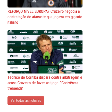
REFORÇO NÍVEL EUROPA? Cruzeiro negocia a
contratação de atacante que jogava em gigante
italiano
Técnico do Coritiba dispara contra arbitragem e
acusa Cruzeiro de fazer antijogo: "Conivência
tremenda"
Ver todas as noticias