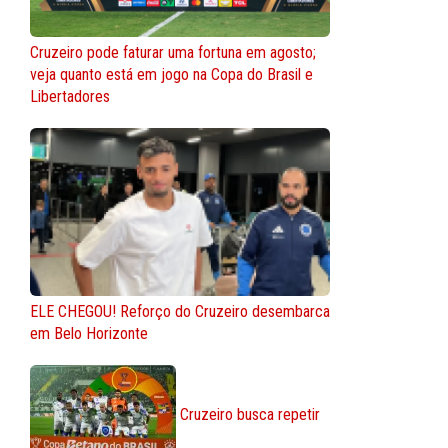
Cruzeiro pode faturar uma fortuna em agosto;
veja quanto está em jogo na Copa do Brasil e
Libertadores
ELE CHEGOU! Reforço do Cruzeiro desembarca
em Belo Horizonte
Cruzeiro busca repetir