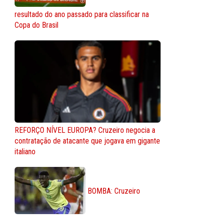
resultado do ano passado para classificar na
Copa do Brasil
REFORÇO NÍVEL EUROPA? Cruzeiro negocia a
contratação de atacante que jogava em gigante
italiano
BOMBA: Cruzeiro