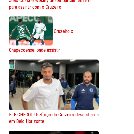
João Costa e Wesley desembarcam em BH
para assinar com o Cruzeiro
Cruzeiro x
Chapecoense: onde assistir
ELE CHEGOU! Reforço do Cruzeiro desembarca
em Belo Horizonte