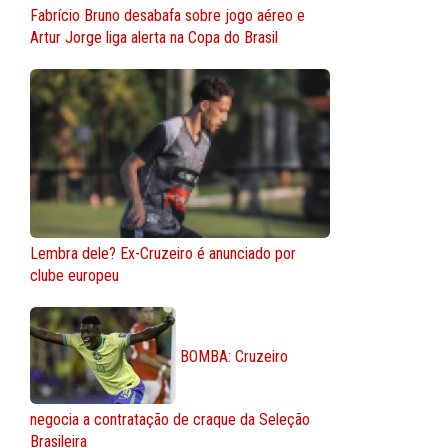
Fabrício Bruno desabafa sobre jogo aéreo e
Artur Jorge liga alerta na Copa do Brasil
Lembra dele? Ex-Cruzeiro é anunciado por
clube europeu
BOMBA: Cruzeiro
negocia a contratação de craque da Seleção
Brasileira