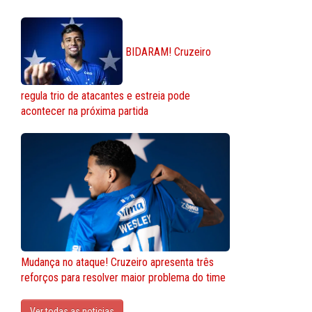
BIDARAM! Cruzeiro
regula trio de atacantes e estreia pode
acontecer na próxima partida
Mudança no ataque! Cruzeiro apresenta três
reforços para resolver maior problema do time
Ver todas as noticias