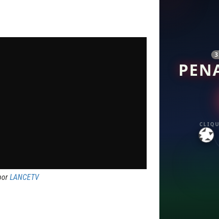
PEN
CLIQU
por
LANCETV