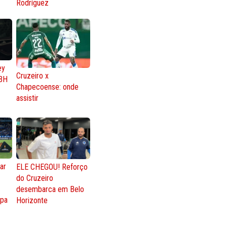
Rodríguez
ey
Cruzeiro x
BH
Chapecoense: onde
assistir
ar
ELE CHEGOU! Reforço
do Cruzeiro
o
desembarca em Belo
opa
Horizonte