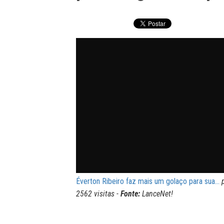
Éverton Ribeiro faz mais um golaço para sua...
2562 visitas -
Fonte:
LanceNet!