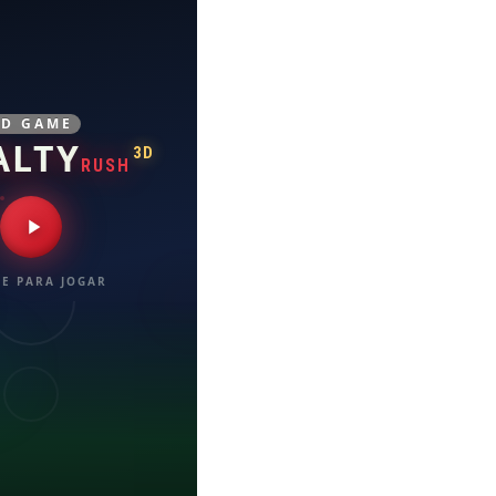
3D GAME
ALTY
3D
RUSH
E PARA JOGAR