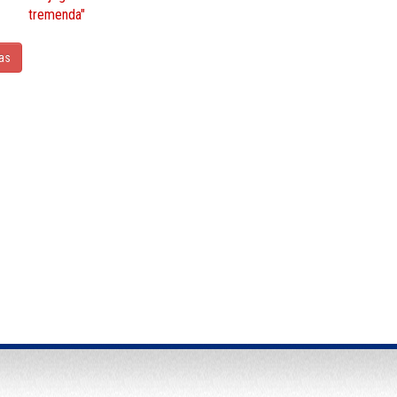
tremenda"
ias