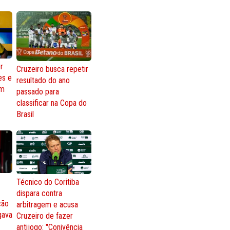
r
Cruzeiro busca repetir
es e
resultado do ano
om
passado para
classificar na Copa do
Brasil
Técnico do Coritiba
dispara contra
ção
arbitragem e acusa
gava
Cruzeiro de fazer
antijogo: "Conivência