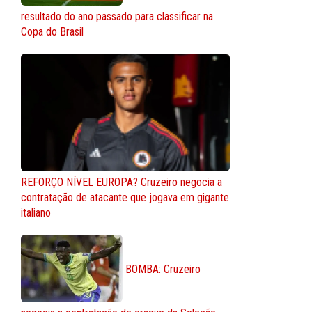
resultado do ano passado para classificar na
Copa do Brasil
REFORÇO NÍVEL EUROPA? Cruzeiro negocia a
contratação de atacante que jogava em gigante
italiano
BOMBA: Cruzeiro