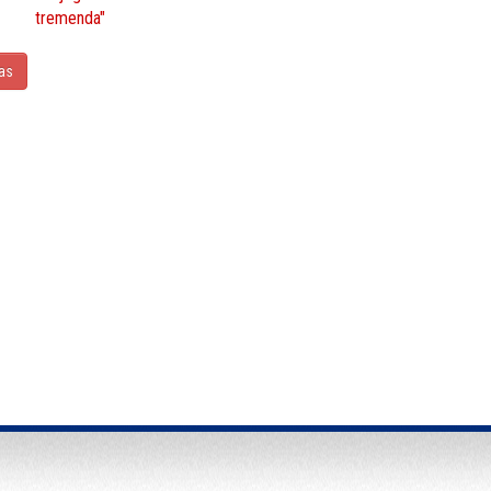
tremenda"
ias