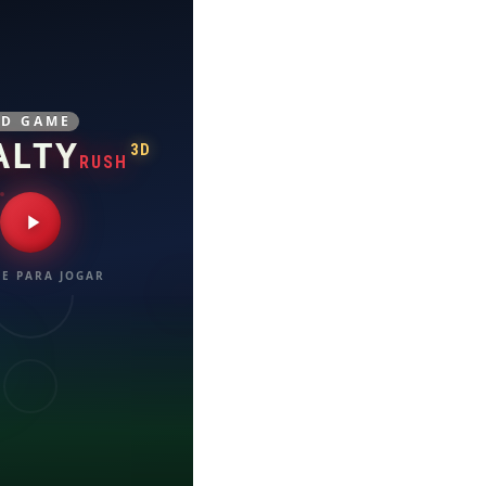
3D GAME
ALTY
3D
RUSH
E PARA JOGAR