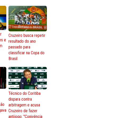
r
Cruzeiro busca repetir
es e
resultado do ano
om
passado para
classificar na Copa do
Brasil
Técnico do Coritiba
dispara contra
ção
arbitragem e acusa
gava
Cruzeiro de fazer
antijogo: "Conivência