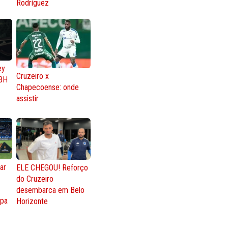
Rodríguez
ey
Cruzeiro x
BH
Chapecoense: onde
assistir
ar
ELE CHEGOU! Reforço
do Cruzeiro
o
desembarca em Belo
opa
Horizonte