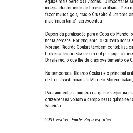
equipe mais perto das vitórias. “O importante s
independentemente de buscar artilharia. Pela
fazer muitos gols, mas o Cruzeiro é um time e
mais importante”, acrescentou.
Depois da paralisação para a Copa do Mundo, o
nesta semana. Por enquanto, o Cruzeiro lidera 
Moreno. Ricardo Goulart também contabiliza ci
boliviano tem média de um gol por jogo, o me
Brasileirão, o que lhe dá o aproveitamento de 0,
Na temporada, Ricardo Goulart é o principal ar
de três assistências. Já Marcelo Moreno bala
Para aumentar o número de gols e seguir na dispu
cruzeirenses voltam a campo nesta quinta-feira.
Mineirão.
2931 visitas -
Fonte:
Superesportes