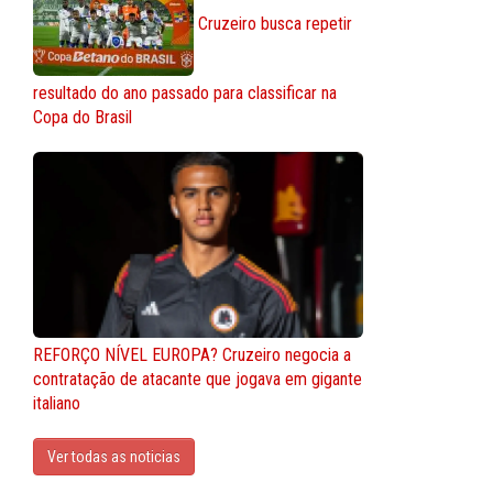
Cruzeiro busca repetir
resultado do ano passado para classificar na
Copa do Brasil
REFORÇO NÍVEL EUROPA? Cruzeiro negocia a
contratação de atacante que jogava em gigante
italiano
Ver todas as noticias