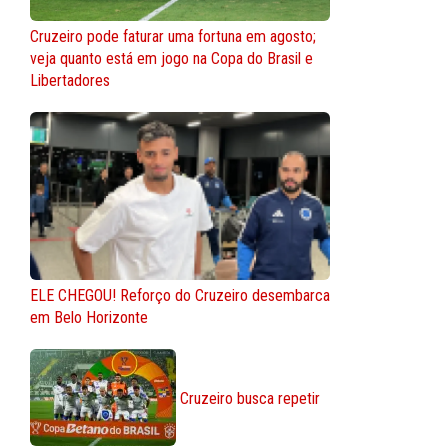
Cruzeiro pode faturar uma fortuna em agosto;
veja quanto está em jogo na Copa do Brasil e
Libertadores
ELE CHEGOU! Reforço do Cruzeiro desembarca
em Belo Horizonte
Cruzeiro busca repetir