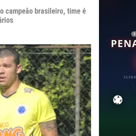
 o campeão brasileiro, time é
ários
PEN
CLIQU