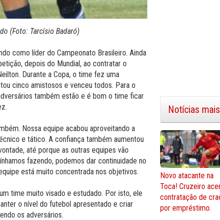
do (Foto: Tarcísio Badaró)
ndo como líder do Campeonato Brasileiro. Ainda
etição, depois do Mundial, ao contratar o
eilton. Durante a Copa, o time fez uma
tou cinco amistosos e venceu todos. Para o
 adversários também estão e é bom o time ficar
ez.
Notícias mais
também. Nossa equipe acabou aproveitando a
técnico e tático. A confiança também aumentou
 vontade, até porque as outras equipes vão
 vínhamos fazendo, podemos dar continuidade no
equipe está muito concentrada nos objetivos.
Novo atacante na
Toca! Cruzeiro ace
um time muito visado e estudado. Por isto, ele
contratação de cra
nter o nível do futebol apresentado e criar
por empréstimo.
endo os adversários.