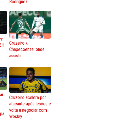
Rodríguez
ey
Cruzeiro x
BH
Chapecoense: onde
assistir
ar
Cruzeiro acelera por
atacante após lesões e
o
volta a negociar com
opa
Wesley