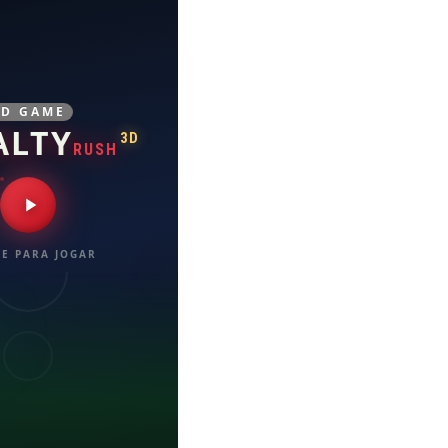
3D GAME
ALTY
3D
RUSH
E PARA JOGAR