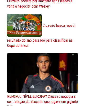
Cruzeiro acelera por atacante após lesões e
volta a negociar com Wesley
Cruzeiro busca repetir
resultado do ano passado para classificar na
Copa do Brasil
REFORÇO NÍVEL EUROPA? Cruzeiro negocia a
contratação de atacante que jogava em gigante