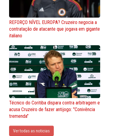
REFORÇO NÍVEL EUROPA? Cruzeiro negocia a
contratação de atacante que jogava em gigante
italiano
Técnico do Coritiba dispara contra arbitragem e
acusa Cruzeiro de fazer antijogo: "Conivência
tremenda"
Ver todas as noticias