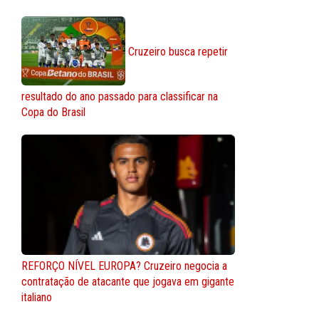
Cruzeiro busca repetir
resultado do ano passado para classificar na
Copa do Brasil
REFORÇO NÍVEL EUROPA? Cruzeiro negocia a
contratação de atacante que jogava em gigante
italiano