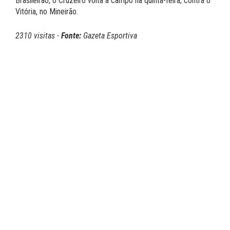
Brasileirão, o Cruzeiro volta a campo na quinta-feira, contra o
Vitória, no Mineirão.
2310 visitas -
Fonte:
Gazeta Esportiva