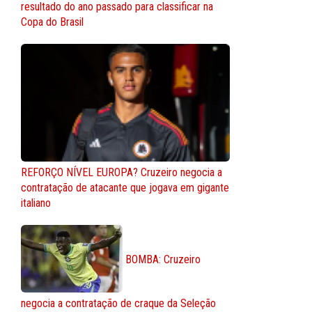
resultado do ano passado para classificar na
Copa do Brasil
REFORÇO NÍVEL EUROPA? Cruzeiro negocia a
contratação de atacante que jogava em gigante
italiano
BOMBA: Cruzeiro
negocia a contratação de craque da Seleção