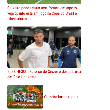
Cruzeiro pode faturar uma fortuna em agosto;
veja quanto está em jogo na Copa do Brasil e
Libertadores
ELE CHEGOU! Reforço do Cruzeiro desembarca
em Belo Horizonte
Cruzeiro busca repetir