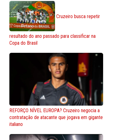
Cruzeiro busca repetir
resultado do ano passado para classificar na
Copa do Brasil
REFORÇO NÍVEL EUROPA? Cruzeiro negocia a
contratação de atacante que jogava em gigante
italiano