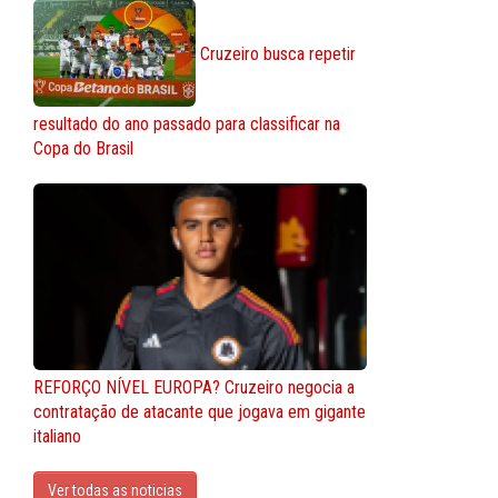
Cruzeiro busca repetir
resultado do ano passado para classificar na
Copa do Brasil
REFORÇO NÍVEL EUROPA? Cruzeiro negocia a
contratação de atacante que jogava em gigante
italiano
Ver todas as noticias