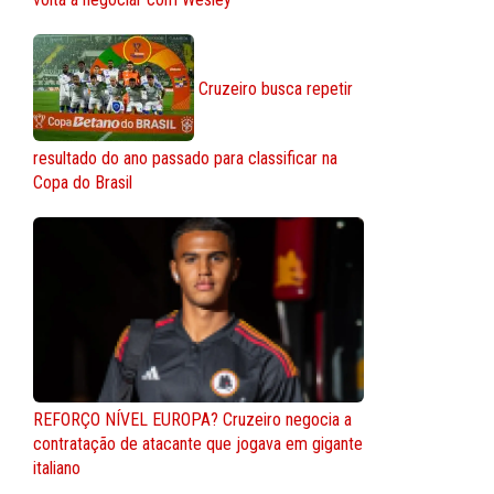
Cruzeiro busca repetir
resultado do ano passado para classificar na
Copa do Brasil
REFORÇO NÍVEL EUROPA? Cruzeiro negocia a
contratação de atacante que jogava em gigante
italiano