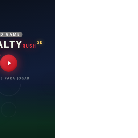
3D GAME
ALTY
3D
RUSH
E PARA JOGAR