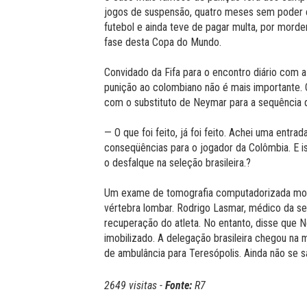
jogos de suspensão, quatro meses sem poder e
futebol e ainda teve de pagar multa, por morder o
fase desta Copa do Mundo.
Convidado da Fifa para o encontro diário com 
punição ao colombiano não é mais importante.
com o substituto de Neymar para a sequência 
— O que foi feito, já foi feito. Achei uma entrad
conseqüências para o jogador da Colômbia. E i
o desfalque na seleção brasileira.?
Um exame de tomografia computadorizada most
vértebra lombar. Rodrigo Lasmar, médico da se
recuperação do atleta. No entanto, disse que 
imobilizado. A delegação brasileira chegou na 
de ambulância para Teresópolis. Ainda não se s
2649 visitas -
Fonte:
R7