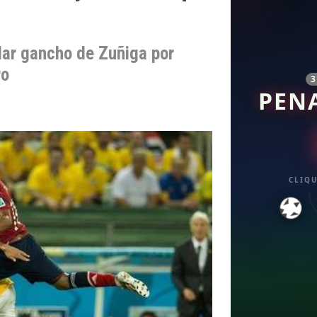
lar gancho de Zuñiga por
ro
PEN
CLIQU