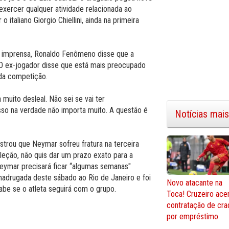
xercer qualquer atividade relacionada ao
 italiano Giorgio Chiellini, ainda na primeira
a imprensa, Ronaldo Fenômeno disse que a
 O ex-jogador disse que está mais preocupado
da competição.
a muito desleal. Não sei se vai ter
sso na verdade não importa muito. A questão é
Notícias mais
rou que Neymar sofreu fratura na terceira
leção, não quis dar um prazo exato para a
Neymar precisará ficar “algumas semanas"
madrugada deste sábado ao Rio de Janeiro e foi
Novo atacante na
abe se o atleta seguirá com o grupo.
Toca! Cruzeiro ace
contratação de cra
por empréstimo.