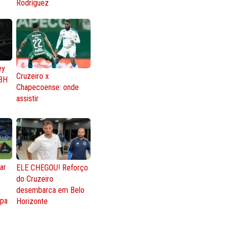
Rodríguez
ey
Cruzeiro x
BH
Chapecoense: onde
assistir
ar
ELE CHEGOU! Reforço
do Cruzeiro
o
desembarca em Belo
opa
Horizonte