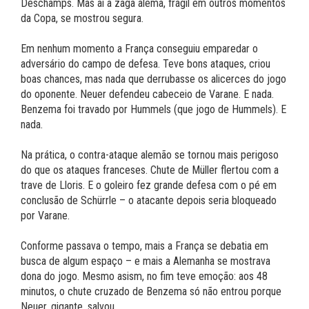
Deschamps. Mas aí a zaga alemã, frágil em outros momentos
da Copa, se mostrou segura.
Em nenhum momento a França conseguiu emparedar o
adversário do campo de defesa. Teve bons ataques, criou
boas chances, mas nada que derrubasse os alicerces do jogo
do oponente. Neuer defendeu cabeceio de Varane. E nada.
Benzema foi travado por Hummels (que jogo de Hummels). E
nada.
Na prática, o contra-ataque alemão se tornou mais perigoso
do que os ataques franceses. Chute de Müller flertou com a
trave de Lloris. E o goleiro fez grande defesa com o pé em
conclusão de Schürrle – o atacante depois seria bloqueado
por Varane.
Conforme passava o tempo, mais a França se debatia em
busca de algum espaço – e mais a Alemanha se mostrava
dona do jogo. Mesmo asism, no fim teve emoção: aos 48
minutos, o chute cruzado de Benzema só não entrou porque
Neuer, gigante, salvou.