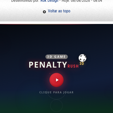
Desenvolvido por:
Rok Design
- Hoje: 08/08/2026 - 08:04
Voltar ao topo
3D GAME
PENALTY
3D
RUSH
CLIQUE PARA JOGAR