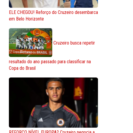
ELE CHEGOU! Reforço do Cruzeiro desembarca
em Belo Horizonte
Cruzeiro busca repetir
resultado do ano passado para classificar na
Copa do Brasil
REFORÇO NÍVEL EUROPA? Cruzeiro negocia a