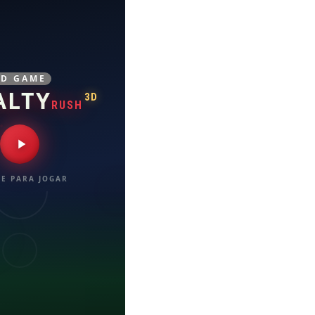
3D GAME
ALTY
3D
RUSH
E PARA JOGAR