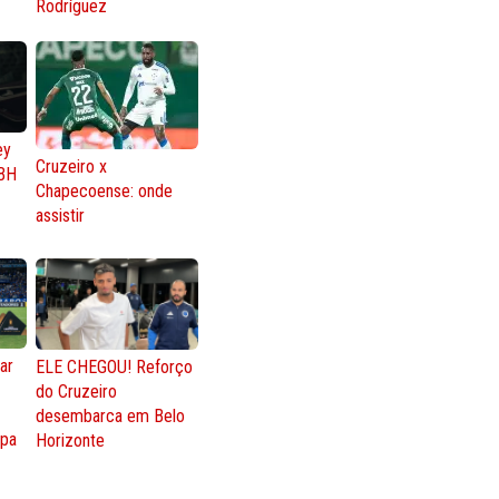
Rodríguez
ey
Cruzeiro x
BH
Chapecoense: onde
assistir
ar
ELE CHEGOU! Reforço
do Cruzeiro
o
desembarca em Belo
opa
Horizonte