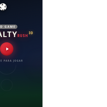
3D GAME
ALTY
3D
RUSH
E PARA JOGAR