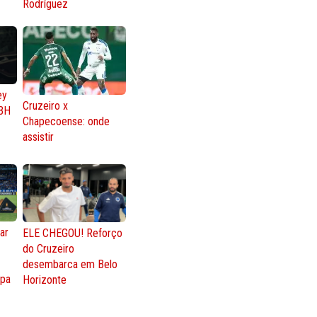
Rodríguez
ey
Cruzeiro x
BH
Chapecoense: onde
assistir
ar
ELE CHEGOU! Reforço
do Cruzeiro
o
desembarca em Belo
opa
Horizonte