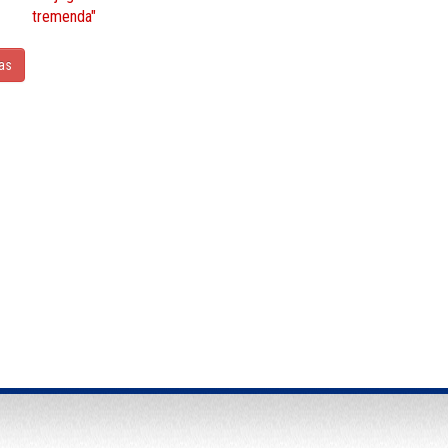
tremenda"
ias