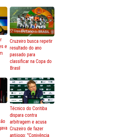
r
Cruzeiro busca repetir
es e
resultado do ano
om
passado para
classificar na Copa do
Brasil
Técnico do Coritiba
dispara contra
ção
arbitragem e acusa
gava
Cruzeiro de fazer
antijogo: "Conivência