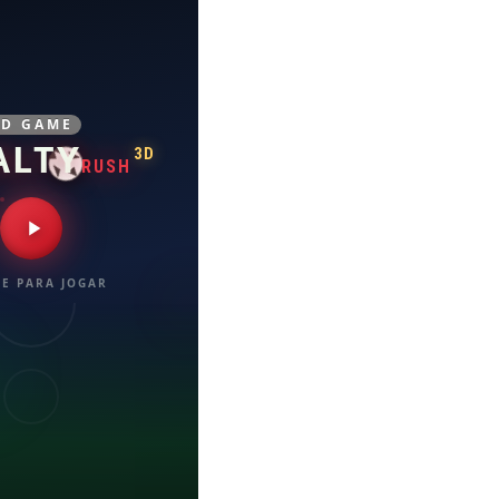
3D GAME
ALTY
3D
RUSH
E PARA JOGAR