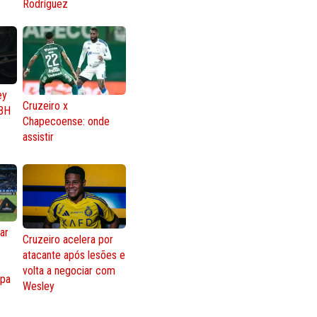
Rodríguez
ey
Cruzeiro x
BH
Chapecoense: onde
assistir
ar
Cruzeiro acelera por
atacante após lesões e
o
volta a negociar com
opa
Wesley