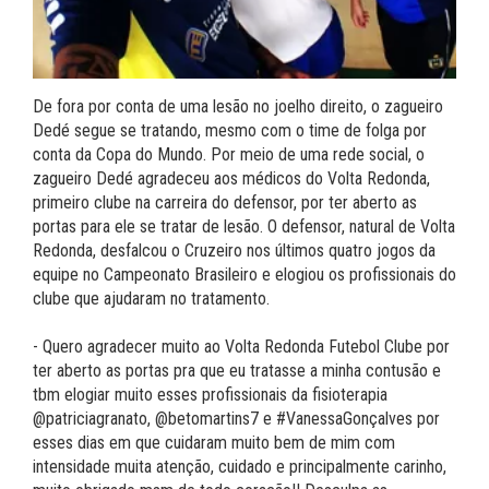
De fora por conta de uma lesão no joelho direito, o zagueiro
Dedé segue se tratando, mesmo com o time de folga por
conta da Copa do Mundo. Por meio de uma rede social, o
zagueiro Dedé agradeceu aos médicos do Volta Redonda,
primeiro clube na carreira do defensor, por ter aberto as
portas para ele se tratar de lesão. O defensor, natural de Volta
Redonda, desfalcou o Cruzeiro nos últimos quatro jogos da
equipe no Campeonato Brasileiro e elogiou os profissionais do
clube que ajudaram no tratamento.
- Quero agradecer muito ao Volta Redonda Futebol Clube por
ter aberto as portas pra que eu tratasse a minha contusão e
tbm elogiar muito esses profissionais da fisioterapia
@patriciagranato, @betomartins7 e #VanessaGonçalves por
esses dias em que cuidaram muito bem de mim com
intensidade muita atenção, cuidado e principalmente carinho,