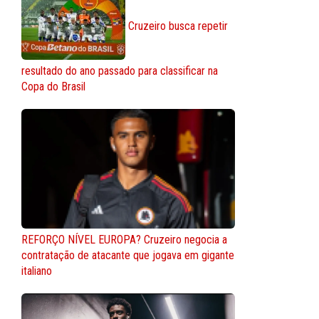
Cruzeiro busca repetir
resultado do ano passado para classificar na
Copa do Brasil
REFORÇO NÍVEL EUROPA? Cruzeiro negocia a
contratação de atacante que jogava em gigante
italiano