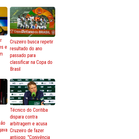
r
Cruzeiro busca repetir
es e
resultado do ano
om
passado para
classificar na Copa do
Brasil
Técnico do Coritiba
dispara contra
ção
arbitragem e acusa
gava
Cruzeiro de fazer
antijogo: "Conivência