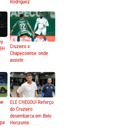
Rodríguez
ey
Cruzeiro x
BH
Chapecoense: onde
assistir
ar
ELE CHEGOU! Reforço
do Cruzeiro
o
desembarca em Belo
opa
Horizonte