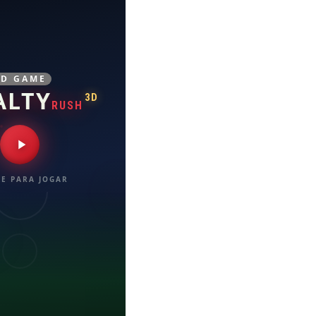
3D GAME
ALTY
3D
RUSH
E PARA JOGAR