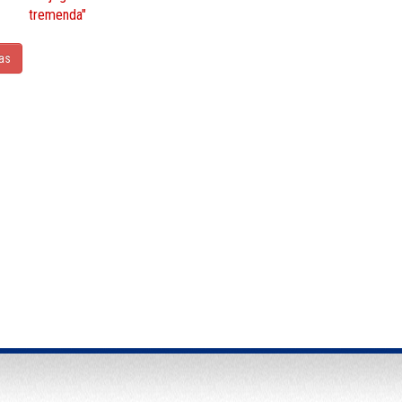
tremenda"
ias