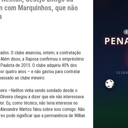
ém com Marquinhos, que não
a
PEN
ados. O clube anunciou, ontem, a contratação
a. Além disso, a Raposa confirmou o empréstimo
Paulista de 2015. O clube adquiriu 40% dos
or quatro anos – e não gastou para contratar
CLIQU
passado ao clube mineiro.
zeiro –Neílton vinha sendo sondado desde o
liveira chegou a dizer que ele não interessava
or. Eu, como técnico, não teria interesse no
lexandre Mattos falou sobre isso comigo. Não
res pode significar que a permanência de Willian