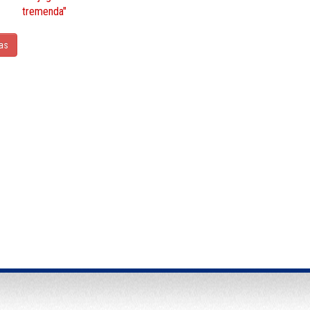
tremenda"
ias