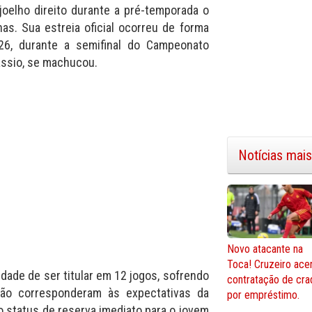
joelho direito durante a pré-temporada o
as. Sua estreia oficial ocorreu de forma
26, durante a semifinal do Campeonato
Cássio, se machucou.
Notícias mais
Novo atacante na
Toca! Cruzeiro ace
dade de ser titular em 12 jogos, sofrendo
contratação de cra
não corresponderam às expectativas da
por empréstimo.
o status de reserva imediato para o jovem