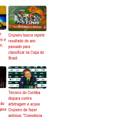
r
Cruzeiro busca repetir
es e
resultado do ano
om
passado para
classificar na Copa do
Brasil
Técnico do Coritiba
dispara contra
ção
arbitragem e acusa
gava
Cruzeiro de fazer
antijogo: "Conivência