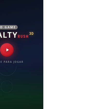
3D GAME
ALTY
3D
RUSH
E PARA JOGAR