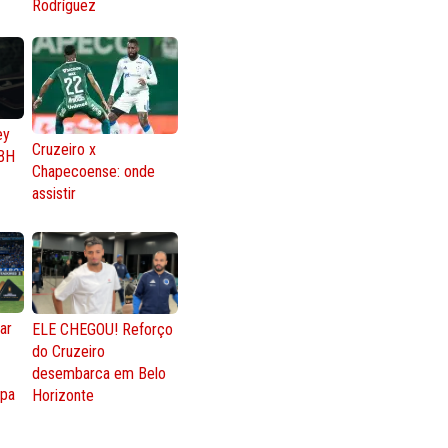
Rodríguez
ey
Cruzeiro x
BH
Chapecoense: onde
assistir
ar
ELE CHEGOU! Reforço
do Cruzeiro
o
desembarca em Belo
opa
Horizonte