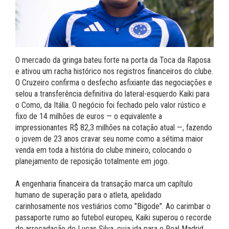
O mercado da gringa bateu forte na porta da Toca da Raposa
e ativou um racha histórico nos registros financeiros do clube.
O Cruzeiro confirma o desfecho asfixiante das negociações e
selou a transferência definitiva do lateral-esquerdo Kaiki para
o Como, da Itália. O negócio foi fechado pelo valor rústico e
fixo de 14 milhões de euros — o equivalente a
impressionantes R$ 82,3 milhões na cotação atual —, fazendo
o jovem de 23 anos cravar seu nome como a sétima maior
venda em toda a história do clube mineiro, colocando o
planejamento de reposição totalmente em jogo.
A engenharia financeira da transação marca um capítulo
humano de superação para o atleta, apelidado
carinhosamente nos vestiários como "Bigode". Ao carimbar o
passaporte rumo ao futebol europeu, Kaiki superou o recorde
de arrecadação de Lucas Silva, cuja ida para o Real Madrid