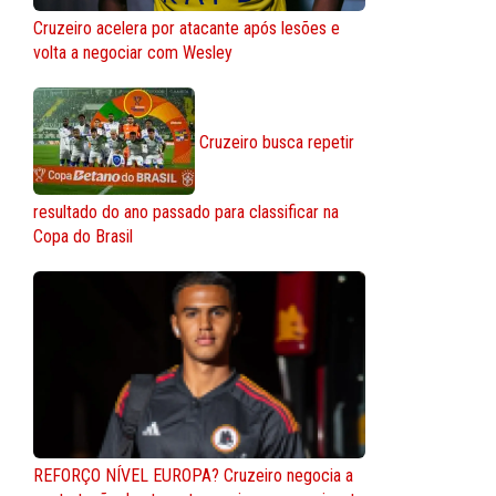
Cruzeiro acelera por atacante após lesões e
volta a negociar com Wesley
Cruzeiro busca repetir
resultado do ano passado para classificar na
Copa do Brasil
REFORÇO NÍVEL EUROPA? Cruzeiro negocia a