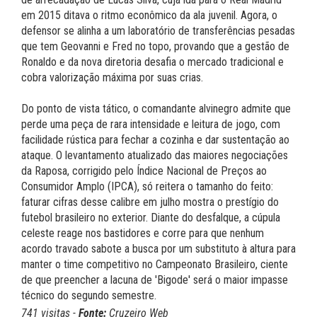
em 2015 ditava o ritmo econômico da ala juvenil. Agora, o
defensor se alinha a um laboratório de transferências pesadas
que tem Geovanni e Fred no topo, provando que a gestão de
Ronaldo e da nova diretoria desafia o mercado tradicional e
cobra valorização máxima por suas crias.
Do ponto de vista tático, o comandante alvinegro admite que
perde uma peça de rara intensidade e leitura de jogo, com
facilidade rústica para fechar a cozinha e dar sustentação ao
ataque. O levantamento atualizado das maiores negociações
da Raposa, corrigido pelo Índice Nacional de Preços ao
Consumidor Amplo (IPCA), só reitera o tamanho do feito:
faturar cifras desse calibre em julho mostra o prestígio do
futebol brasileiro no exterior. Diante do desfalque, a cúpula
celeste reage nos bastidores e corre para que nenhum
acordo travado sabote a busca por um substituto à altura para
manter o time competitivo no Campeonato Brasileiro, ciente
de que preencher a lacuna de 'Bigode' será o maior impasse
técnico do segundo semestre.
741 visitas -
Fonte:
Cruzeiro Web