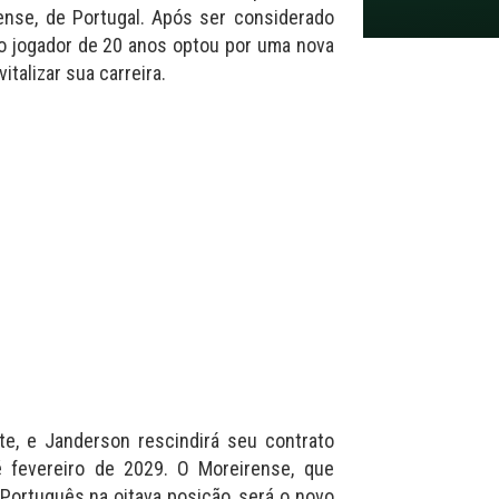
ense, de Portugal. Após ser considerado
 o jogador de 20 anos optou por uma nova
talizar sua carreira.
te, e Janderson rescindirá seu contrato
é fevereiro de 2029. O Moreirense, que
 Português na oitava posição, será o novo