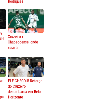
Rodríguez
ey
Cruzeiro x
BH
Chapecoense: onde
assistir
ar
ELE CHEGOU! Reforço
do Cruzeiro
o
desembarca em Belo
opa
Horizonte