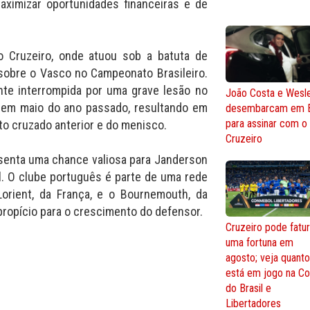
aximizar oportunidades financeiras e de
o Cruzeiro, onde atuou sob a batuta de
 sobre o Vasco no Campeonato Brasileiro.
ente interrompida por uma grave lesão no
João Costa e Wesl
 em maio do ano passado, resultando em
desembarcam em 
para assinar com o
to cruzado anterior e do menisco.
Cruzeiro
esenta uma chance valiosa para Janderson
l. O clube português é parte de uma rede
Lorient, da França, e o Bournemouth, da
propício para o crescimento do defensor.
Cruzeiro pode fatur
uma fortuna em
agosto; veja quant
está em jogo na C
do Brasil e
Libertadores