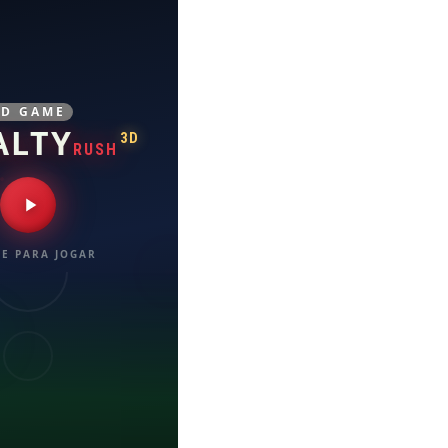
3D GAME
ALTY
3D
RUSH
E PARA JOGAR