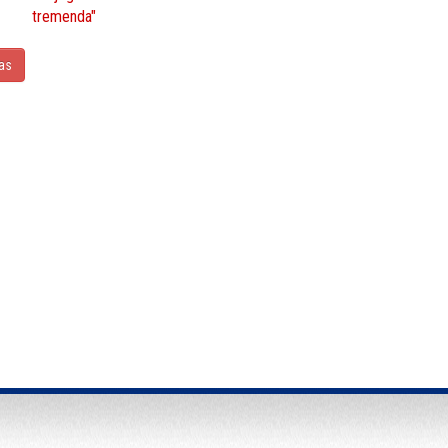
tremenda"
ias