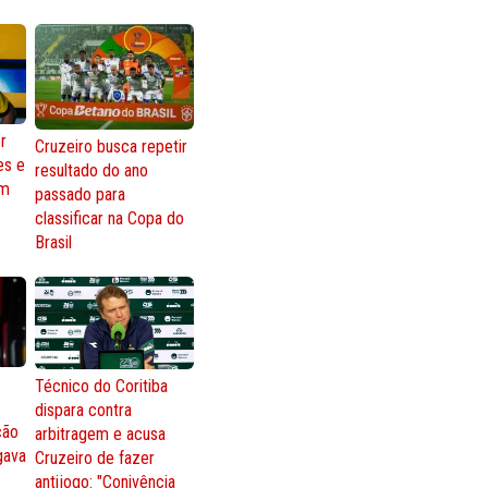
r
Cruzeiro busca repetir
es e
resultado do ano
om
passado para
classificar na Copa do
Brasil
Técnico do Coritiba
dispara contra
ção
arbitragem e acusa
gava
Cruzeiro de fazer
antijogo: "Conivência