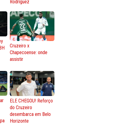
Rodríguez
ey
Cruzeiro x
BH
Chapecoense: onde
assistir
ar
ELE CHEGOU! Reforço
do Cruzeiro
o
desembarca em Belo
opa
Horizonte