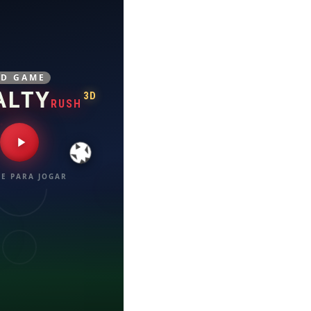
3D GAME
ALTY
3D
RUSH
E PARA JOGAR