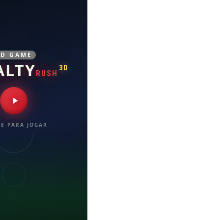
3D GAME
ALTY
3D
RUSH
E PARA JOGAR