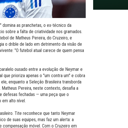
" domina as pranchetas, o ex-técnico da
ncio sobre a falta de criatividade nos gramados.
tebol de Matheus Pereira, do Cruzeiro, e
gia o drible de lado em detrimento da visão de
vivente: "O futebol atual carece de quem pensa
m paralelo ousado entre a evolução de Neymar e
tual que prioriza apenas o "um contra um" e cobra
le, enquanto a Seleção Brasileira transborda
r. Matheus Pereira, neste contexto, desafia a
ende defesas fechadas — uma peça que o
 em alto nível.
rasileiro. Tite reconhece que tanto Neymar
co de suas equipes, mas faz um alerta: a
 de compensação móvel. Com o Cruzeiro em