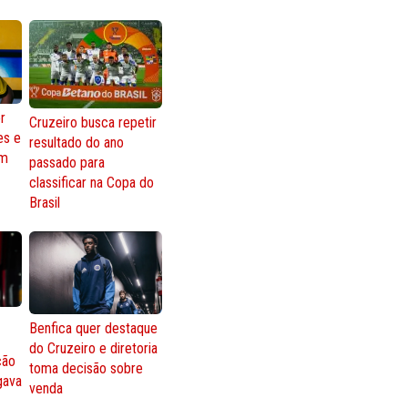
r
Cruzeiro busca repetir
es e
resultado do ano
om
passado para
classificar na Copa do
Brasil
Benfica quer destaque
do Cruzeiro e diretoria
ção
toma decisão sobre
gava
venda