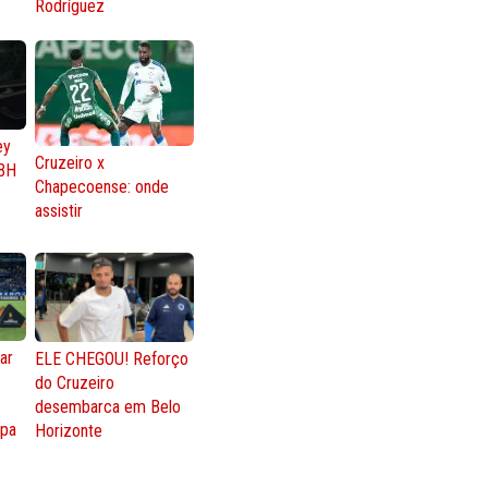
Rodríguez
ey
Cruzeiro x
BH
Chapecoense: onde
assistir
ar
ELE CHEGOU! Reforço
do Cruzeiro
o
desembarca em Belo
opa
Horizonte