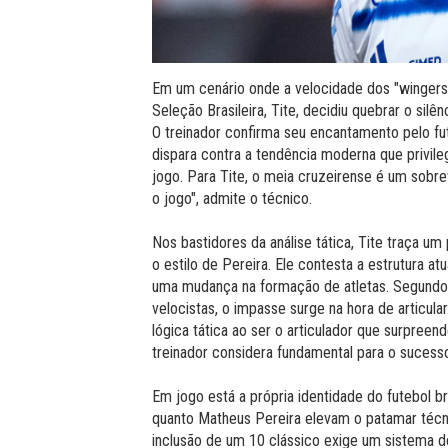
Em um cenário onde a velocidade dos "wingers
Seleção Brasileira, Tite, decidiu quebrar o silê
O treinador confirma seu encantamento pelo fu
dispara contra a tendência moderna que privile
jogo. Para Tite, o meia cruzeirense é um sobre
o jogo", admite o técnico.
Nos bastidores da análise tática, Tite traça u
o estilo de Pereira. Ele contesta a estrutura a
uma mudança na formação de atletas. Segundo e
velocistas, o impasse surge na hora de articula
lógica tática ao ser o articulador que surpre
treinador considera fundamental para o sucesso
Em jogo está a própria identidade do futebol b
quanto Matheus Pereira elevam o patamar técni
inclusão de um 10 clássico exige um sistema