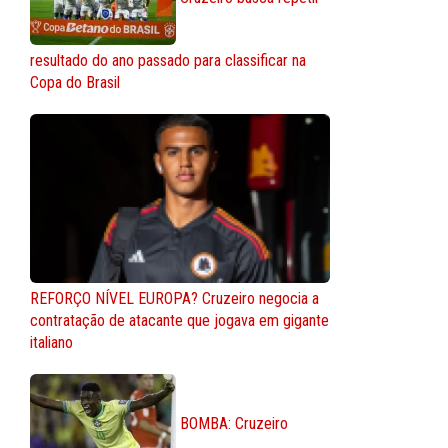
resultado do ano passado para classificar na
Copa do Brasil
REFORÇO NÍVEL EUROPA? Cruzeiro negocia a
contratação de atacante que jogava em gigante
italiano
BOMBA: Cruzeiro