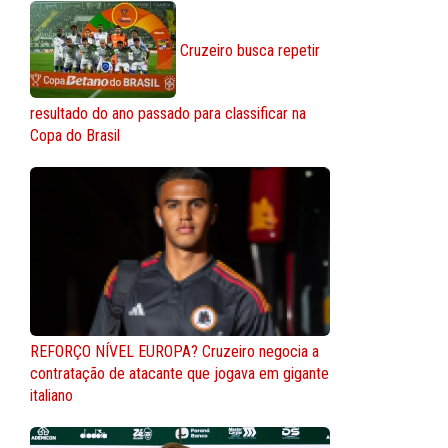
Cruzeiro busca repetir
resultado do ano passado para classificar na
Copa do Brasil
REFORÇO NÍVEL EUROPA? Cruzeiro negocia a
contratação de atacante que jogava em gigante
italiano