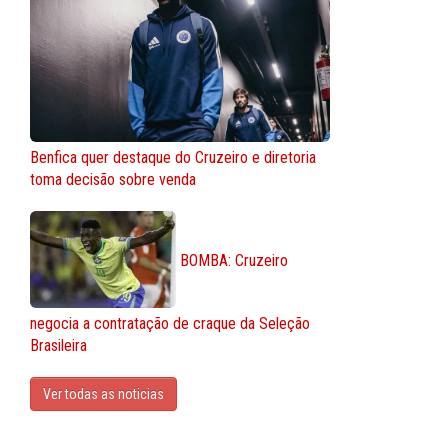
Benfica quer destaque do Cruzeiro e diretoria
toma decisão sobre venda
BOMBA: Cruzeiro
negocia a contratação de craque da Seleção
Brasileira
Ver todas as noticias