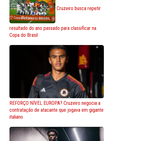
Cruzeiro busca repetir
resultado do ano passado para classificar na
Copa do Brasil
REFORÇO NÍVEL EUROPA? Cruzeiro negocia a
contratação de atacante que jogava em gigante
italiano