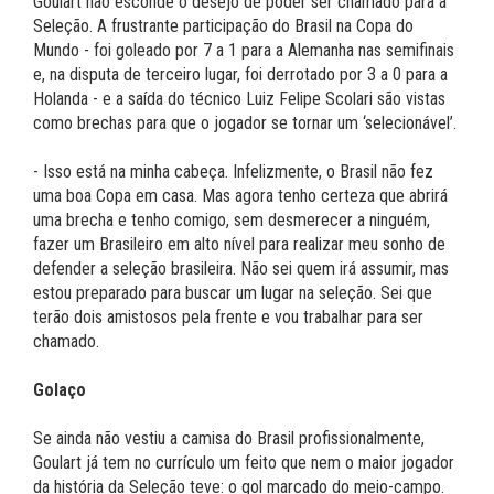
Goulart não esconde o desejo de poder ser chamado para a
Seleção. A frustrante participação do Brasil na Copa do
Mundo - foi goleado por 7 a 1 para a Alemanha nas semifinais
e, na disputa de terceiro lugar, foi derrotado por 3 a 0 para a
Holanda - e a saída do técnico Luiz Felipe Scolari são vistas
como brechas para que o jogador se tornar um ‘selecionável’.
- Isso está na minha cabeça. Infelizmente, o Brasil não fez
uma boa Copa em casa. Mas agora tenho certeza que abrirá
uma brecha e tenho comigo, sem desmerecer a ninguém,
fazer um Brasileiro em alto nível para realizar meu sonho de
defender a seleção brasileira. Não sei quem irá assumir, mas
estou preparado para buscar um lugar na seleção. Sei que
terão dois amistosos pela frente e vou trabalhar para ser
chamado.
Golaço
Se ainda não vestiu a camisa do Brasil profissionalmente,
Goulart já tem no currículo um feito que nem o maior jogador
da história da Seleção teve: o gol marcado do meio-campo.