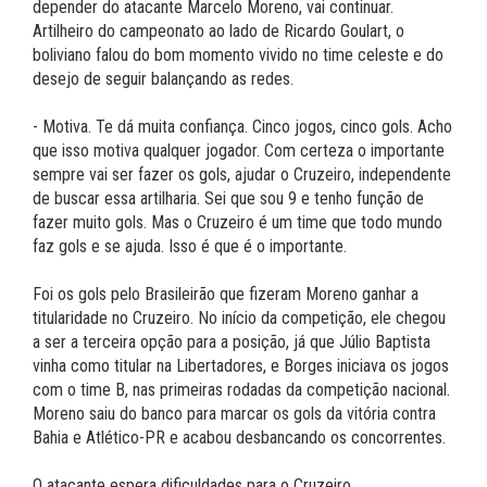
depender do atacante Marcelo Moreno, vai continuar.
Artilheiro do campeonato ao lado de Ricardo Goulart, o
boliviano falou do bom momento vivido no time celeste e do
desejo de seguir balançando as redes.
- Motiva. Te dá muita confiança. Cinco jogos, cinco gols. Acho
que isso motiva qualquer jogador. Com certeza o importante
sempre vai ser fazer os gols, ajudar o Cruzeiro, independente
de buscar essa artilharia. Sei que sou 9 e tenho função de
fazer muito gols. Mas o Cruzeiro é um time que todo mundo
faz gols e se ajuda. Isso é que é o importante.
Foi os gols pelo Brasileirão que fizeram Moreno ganhar a
titularidade no Cruzeiro. No início da competição, ele chegou
a ser a terceira opção para a posição, já que Júlio Baptista
vinha como titular na Libertadores, e Borges iniciava os jogos
com o time B, nas primeiras rodadas da competição nacional.
Moreno saiu do banco para marcar os gols da vitória contra
Bahia e Atlético-PR e acabou desbancando os concorrentes.
O atacante espera dificuldades para o Cruzeiro,