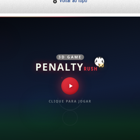
Voltar ao topo
3D GAME
PENALTY
3D
RUSH
CLIQUE PARA JOGAR