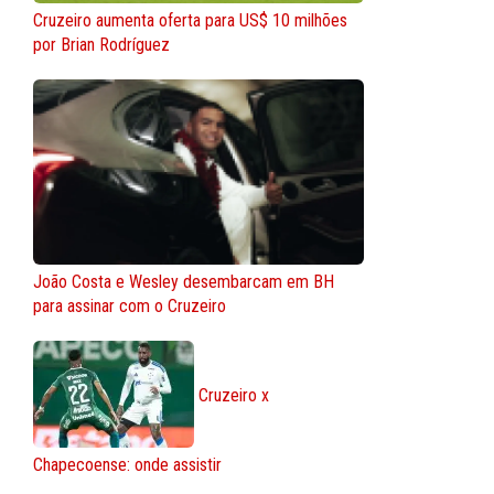
Cruzeiro aumenta oferta para US$ 10 milhões
por Brian Rodríguez
João Costa e Wesley desembarcam em BH
para assinar com o Cruzeiro
Cruzeiro x
Chapecoense: onde assistir