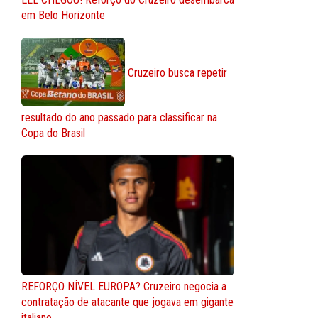
em Belo Horizonte
Cruzeiro busca repetir
resultado do ano passado para classificar na
Copa do Brasil
REFORÇO NÍVEL EUROPA? Cruzeiro negocia a
contratação de atacante que jogava em gigante
italiano