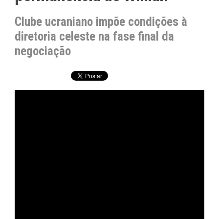
Clube ucraniano impõe condições à
diretoria celeste na fase final da
negociação