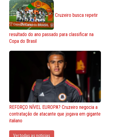
Cruzeiro busca repetir
resultado do ano passado para classificar na
Copa do Brasil
REFORÇO NÍVEL EUROPA? Cruzeiro negocia a
contratação de atacante que jogava em gigante
italiano
Ver todas as noticias