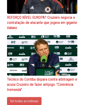
REFORÇO NÍVEL EUROPA? Cruzeiro negocia a
contratação de atacante que jogava em gigante
italiano
Técnico do Coritiba dispara contra arbitragem e
acusa Cruzeiro de fazer antijogo: "Conivência
tremenda"
Ver todas as noticias