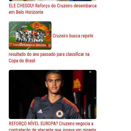
ELE CHEGOU! Reforço do Cruzeiro desembarca
em Belo Horizonte
Cruzeiro busca repetir
resultado do ano passado para classificar na
Copa do Brasil
REFORÇO NÍVEL EUROPA? Cruzeiro negocia a
contratação de atacante que jogava em gigante