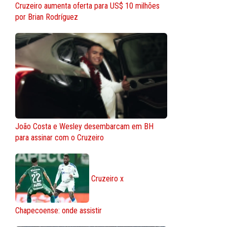
Cruzeiro aumenta oferta para US$ 10 milhões
por Brian Rodríguez
João Costa e Wesley desembarcam em BH
para assinar com o Cruzeiro
Cruzeiro x
Chapecoense: onde assistir