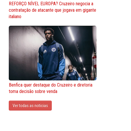
REFORÇO NÍVEL EUROPA? Cruzeiro negocia a
contratação de atacante que jogava em gigante
italiano
Benfica quer destaque do Cruzeiro e diretoria
toma decisão sobre venda
Ver todas as noticias