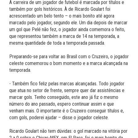
A carreira de um jogador de futebol é marcada por títulos e
também por gols históricos. À de Ricardo Goulart foi
acrescentado um belo tento – o mais bonito até agora
marcado pelo jogador, segundo ele. Um dia depois de marcar
um gol que Pelé não fez, o jogador ainda comemora o feito,
que representou também a marca de 14 na temporada, a
mesma quantidade de toda a temporada passada.
Preparando-se para voltar ao Brasil com o Cruzeiro, o jogador
celeste comemorou o bom momento e a marca alcançada na
temporada.
- Também fico feliz pelas marcas alcançadas. Todo jogador
que atua no setor de frente, sempre quer dar assistências e
marcar gols. Tenho conseguido, este ano já fiz o mesmo
número do ano passado, espero continuar assim e que
venham mais. O importante é o Cruzeiro conseguir títulos e,
com gols, poderei ajudar – disse o jogador celeste.
Ricardo Goulart não tem dúvidas: o gol marcado na vitória por
2 a 0 sobre o Chivas-MEX, em El Paso, foi o mais bonito da