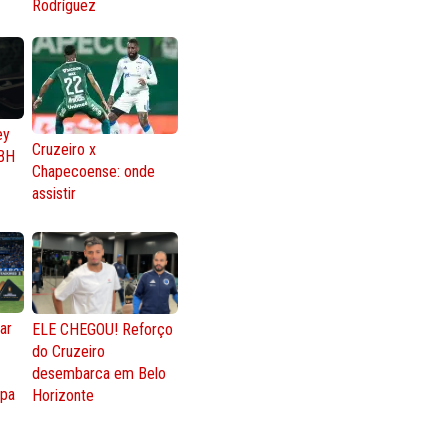
Rodríguez
ey
Cruzeiro x
BH
Chapecoense: onde
assistir
ar
ELE CHEGOU! Reforço
do Cruzeiro
o
desembarca em Belo
opa
Horizonte