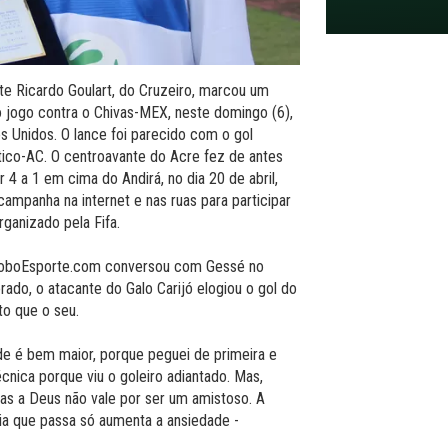
 Ricardo Goulart, do Cruzeiro, marcou um
 jogo contra o Chivas-MEX, neste domingo (6),
 Unidos. O lance foi parecido com o gol
tico-AC. O centroavante do Acre fez de antes
4 a 1 em cima do Andirá, no dia 20 de abril,
mpanha na internet e nas ruas para participar
ganizado pela Fifa.
 GloboEsporte.com conversou com Gessé no
ado, o atacante do Galo Carijó elogiou o gol do
to que o seu.
e é bem maior, porque peguei de primeira e
cnica porque viu o goleiro adiantado. Mas,
as a Deus não vale por ser um amistoso. A
a que passa só aumenta a ansiedade -