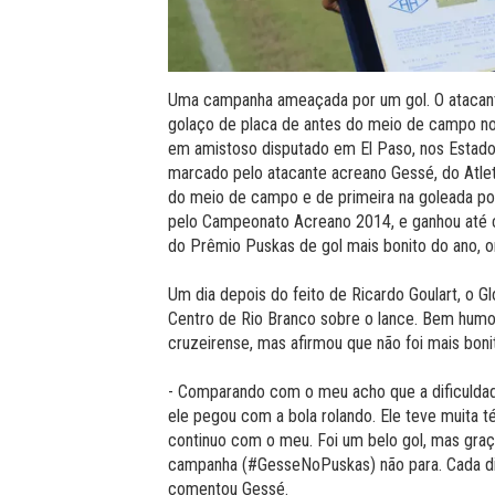
Uma campanha ameaçada por um gol. O atacante
golaço de placa de antes do meio de campo no
em amistoso disputado em El Paso, nos Estados
marcado pelo atacante acreano Gessé, do Atle
do meio de campo e de primeira na goleada por 
pelo Campeonato Acreano 2014, e ganhou até ca
do Prêmio Puskas de gol mais bonito do ano, or
Um dia depois do feito de Ricardo Goulart, o
Centro de Rio Branco sobre o lance. Bem humor
cruzeirense, mas afirmou que não foi mais boni
- Comparando com o meu acho que a dificuldad
ele pegou com a bola rolando. Ele teve muita té
continuo com o meu. Foi um belo gol, mas graç
campanha (#GesseNoPuskas) não para. Cada di
comentou Gessé.