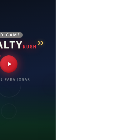
3D GAME
ALTY
3D
RUSH
E PARA JOGAR