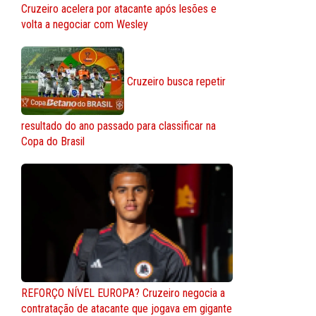
Cruzeiro acelera por atacante após lesões e
volta a negociar com Wesley
Cruzeiro busca repetir
resultado do ano passado para classificar na
Copa do Brasil
REFORÇO NÍVEL EUROPA? Cruzeiro negocia a
contratação de atacante que jogava em gigante