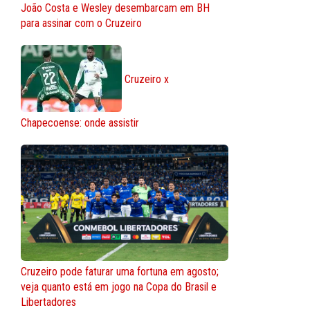
João Costa e Wesley desembarcam em BH
para assinar com o Cruzeiro
Cruzeiro x
Chapecoense: onde assistir
Cruzeiro pode faturar uma fortuna em agosto;
veja quanto está em jogo na Copa do Brasil e
Libertadores