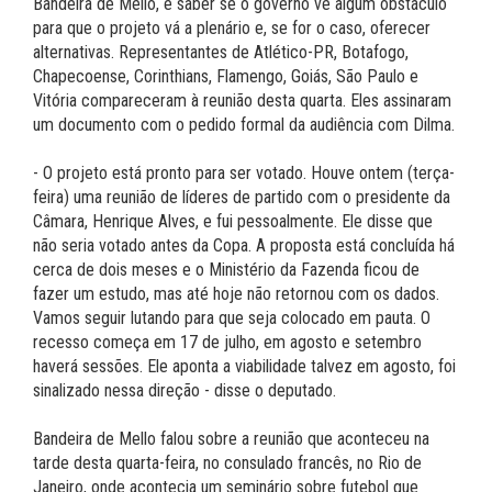
Bandeira de Mello, é saber se o governo vê algum obstáculo
para que o projeto vá a plenário e, se for o caso, oferecer
alternativas. Representantes de Atlético-PR, Botafogo,
Chapecoense, Corinthians, Flamengo, Goiás, São Paulo e
Vitória compareceram à reunião desta quarta. Eles assinaram
um documento com o pedido formal da audiência com Dilma.
- O projeto está pronto para ser votado. Houve ontem (terça-
feira) uma reunião de líderes de partido com o presidente da
Câmara, Henrique Alves, e fui pessoalmente. Ele disse que
não seria votado antes da Copa. A proposta está concluída há
cerca de dois meses e o Ministério da Fazenda ficou de
fazer um estudo, mas até hoje não retornou com os dados.
Vamos seguir lutando para que seja colocado em pauta. O
recesso começa em 17 de julho, em agosto e setembro
haverá sessões. Ele aponta a viabilidade talvez em agosto, foi
sinalizado nessa direção - disse o deputado.
Bandeira de Mello falou sobre a reunião que aconteceu na
tarde desta quarta-feira, no consulado francês, no Rio de
Janeiro, onde acontecia um seminário sobre futebol que