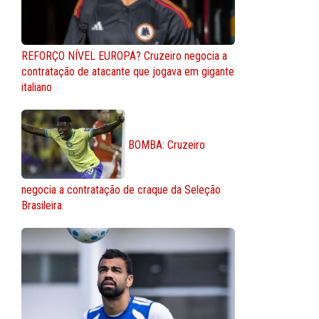
REFORÇO NÍVEL EUROPA? Cruzeiro negocia a
contratação de atacante que jogava em gigante
italiano
BOMBA: Cruzeiro
negocia a contratação de craque da Seleção
Brasileira