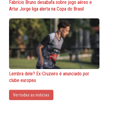
Fabrício Bruno desabafa sobre jogo aéreo e
Artur Jorge liga alerta na Copa do Brasil
Lembra dele? Ex-Cruzeiro é anunciado por
clube europeu
Ver todas as noticias