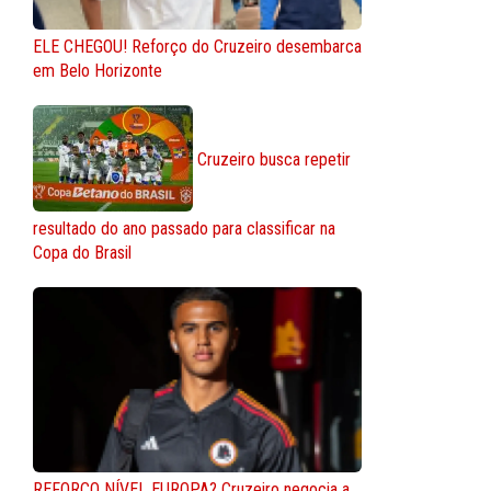
ELE CHEGOU! Reforço do Cruzeiro desembarca
em Belo Horizonte
Cruzeiro busca repetir
resultado do ano passado para classificar na
Copa do Brasil
REFORÇO NÍVEL EUROPA? Cruzeiro negocia a