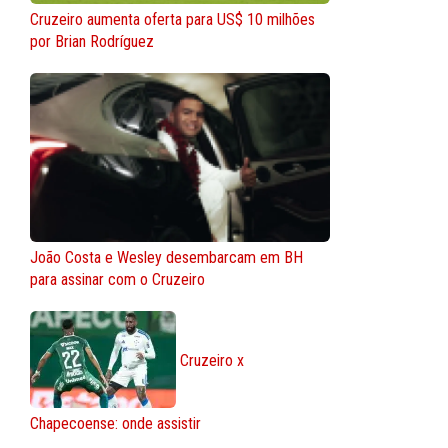
Cruzeiro aumenta oferta para US$ 10 milhões
por Brian Rodríguez
João Costa e Wesley desembarcam em BH
para assinar com o Cruzeiro
Cruzeiro x
Chapecoense: onde assistir