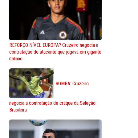
REFORÇO NÍVEL EUROPA? Cruzeiro negocia a
contratação de atacante que jogava em gigante
italiano
BOMBA: Cruzeiro
negocia a contratação de craque da Seleção
Brasileira