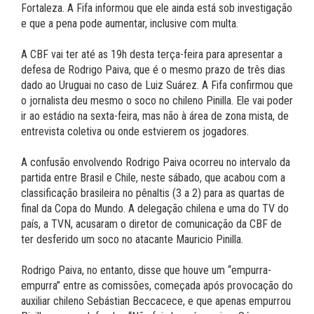
Fortaleza. A Fifa informou que ele ainda está sob investigação
e que a pena pode aumentar, inclusive com multa.
A CBF vai ter até as 19h desta terça-feira para apresentar a
defesa de Rodrigo Paiva, que é o mesmo prazo de três dias
dado ao Uruguai no caso de Luiz Suárez. A Fifa confirmou que
o jornalista deu mesmo o soco no chileno Pinilla. Ele vai poder
ir ao estádio na sexta-feira, mas não à área de zona mista, de
entrevista coletiva ou onde estvierem os jogadores.
A confusão envolvendo Rodrigo Paiva ocorreu no intervalo da
partida entre Brasil e Chile, neste sábado, que acabou com a
classificação brasileira no pênaltis (3 a 2) para as quartas de
final da Copa do Mundo. A delegação chilena e uma do TV do
país, a TVN, acusaram o diretor de comunicação da CBF de
ter desferido um soco no atacante Mauricio Pinilla.
Rodrigo Paiva, no entanto, disse que houve um “empurra-
empurra” entre as comissões, começada após provocação do
auxiliar chileno Sebástian Beccacece, e que apenas empurrou