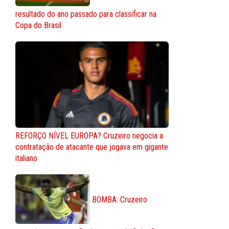
resultado do ano passado para classificar na
Copa do Brasil
REFORÇO NÍVEL EUROPA? Cruzeiro negocia a
contratação de atacante que jogava em gigante
italiano
BOMBA: Cruzeiro