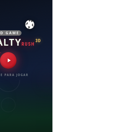
3D GAME
ALTY
3D
RUSH
E PARA JOGAR