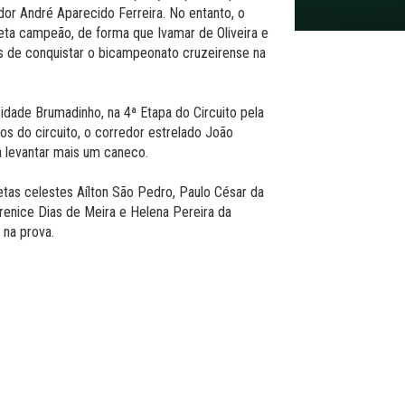
r André Aparecido Ferreira. No entanto, o
eta campeão, de forma que Ivamar de Oliveira e
os de conquistar o bicampeonato cruzeirense na
idade Brumadinho, na 4ª Etapa do Circuito pela
os do circuito, o corredor estrelado João
 levantar mais um caneco.
letas celestes Aílton São Pedro, Paulo César da
renice Dias de Meira e Helena Pereira da
 na prova.