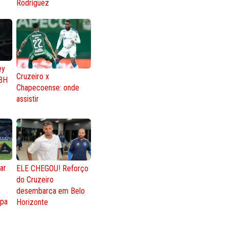
Rodríguez
ey
Cruzeiro x
BH
Chapecoense: onde
assistir
ar
ELE CHEGOU! Reforço
do Cruzeiro
o
desembarca em Belo
opa
Horizonte